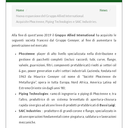
Home
/
News
/
Nuova espansione del Gruppo Allied International.
Acquisite Phocéenne, Piping Technologies e SAIC Industries.
Alla fine di quest'anno 2019 il
Gruppo Allied International
ha acquisito le
seguenti società francesi dal Gruppo Genoyer, al fine di aumentare la
penetrazione nel mercato:
Phocéenne
: player di alto livello specializzata nella distribuzione e
gestione di pacchetti completi (inclusi raccordi, tubi, curve, flange,
valvole, guarnizioni, filtri, componenti prefabbricati) rivolti ai settori oil
& gas, power generation e altri settori industriali. L’azienda, fondata nel
1963 da Maurice Genoyer col nome di “Société Phocéenne de
Metallurgie”, opera in tutta Europa, Nord Africa, America Latina ed
Estremo Oriente sin dagli anni '80;
Piping Technologies
: ramo di ingegneria e piping di Phocéenne e, tra
l’altro, produttrice di un sistema brevettato di apertura-chiusura
rapida sinergico ad alcune linee di prodotti prefabbricati di
Bassi Luigi
;
SAIC Industries
: : produttore di grandi corone e flange, specializzato in
alcune operazioni fondamentali come piegatura, saldatura e lavorazioni
meccaniche.