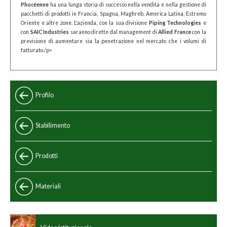
Phocéenne
ha una lunga storia di successo nella vendita e nella gestione di
pacchetti di prodotti in Francia, Spagna, Maghreb, America Latina, Estremo
Oriente e altre zone. L'azienda, con la sua divisione
Piping Technologies
e
con
SAIC Industries
saranno dirette dal management di
Allied France
con la
previsione di aumentare sia la penetrazione nel mercato che i volumi di
fatturato./p>
Profilo
Stabilimento
Prodotti
Standard
Materiali
Speciali
Standard cinese
Programma di produzione