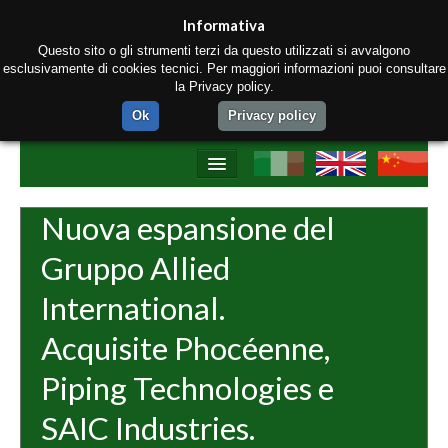
Informativa
Questo sito o gli strumenti terzi da questo utilizzati si avvalgono
esclusivamente di cookies tecnici. Per maggiori informazioni puoi consultare
la Privacy policy.
Ok
Privacy policy
Home
Nuova espansione del
Chi siamo
Gruppo Allied
Prodotti
International.
Materiali
Acquisite Phocéenne,
Strumenti di produzione
Piping Technologies e
Contatti
SAIC Industries.