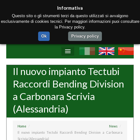
Informativa
Questo sito o gli strumenti terzi da questo utilizzati si avvalgono
esclusivamente di cookies tecnici. Per maggiori informazioni puoi consultare
la Privacy policy.
Ok
Privacy policy
Home
Il nuovo impianto Tectubi
Chi siamo
Raccordi Bending Division
Prodotti
a Carbonara Scrivia
Materiali
(Alessandria)
Strumenti di produzione
Contatti
Home
/
News
/
Il nuovo impianto Tectubi Raccordi Bending Division a Carbonara
Scrivia (Alessandria)