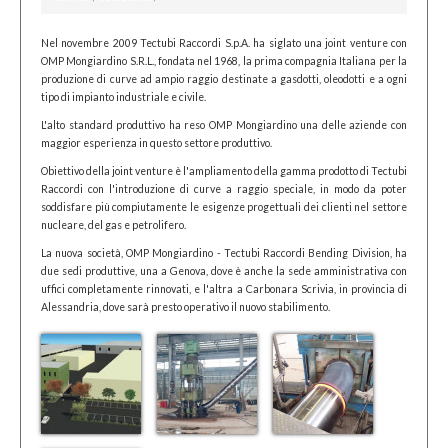
Nel novembre 2009 Tectubi Raccordi S.p.A. ha siglato una joint venture con
OMP Mongiardino S.R.L., fondata nel 1968, la prima compagnia Italiana per la
produzione di curve ad ampio raggio destinate a gasdotti, oleodotti e a ogni
tipo di impianto industriale e civile.
L'alto standard produttivo ha reso OMP Mongiardino una delle aziende con
maggior esperienza in questo settore produttivo.
Obiettivo della joint venture è l'ampliamento della gamma prodotto di Tectubi
Raccordi con l'introduzione di curve a raggio speciale, in modo da poter
soddisfare più compiutamente le esigenze progettuali dei clienti nel settore
nucleare, del gas e petrolifero.
La nuova società, OMP Mongiardino - Tectubi Raccordi Bending Division, ha
due sedi produttive, una a Genova, dove è anche la sede amministrativa con
uffici completamente rinnovati, e l'altra a Carbonara Scrivia, in provincia di
Alessandria, dove sarà presto operativo il nuovo stabilimento.