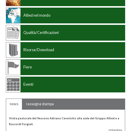
Standard internazionale
Dimensioni
Allied nel mondo
Qualità/Certificazioni
Risorse/Download
Fiere
Eventi
news
rassegna stampa
Visita pastorale del Vescovo Adriano Cevolotto alla sede del Gruppo Allied e a
Raccordi Forgiati
29/06/2026