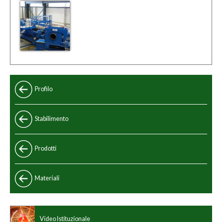
Profilo
Stabilimento
Prodotti
Standard
Materiali
Speciali
Standard cinese
Programma di produzione
Video Istituzionale