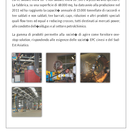
La fabbrica, su una superficie di 68.000 mq, ha dato avvio alla produzione nel
2011 ed ha raggiunto la capacit� annuale di 15.000 tonnellate di raccordi e
tee saldati e non saldati, tee barrati, caps, riduzioni e altri prodotti speciali
quali flow tees ed equal e reducing crosses, tutti destinati ai mercati power,
alle condotte dell�oil&gas e al settore petrolchimico.
La gamma di prodotti permette alla societ� di agire come fornitore one-
stop-solution, rispondendo alle esigenze delle societ� EPC cinesi e del Sud-
Est Asiatico.