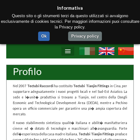
Informativa
Questo sito o gli strumenti terzi da questo utilizzati si avvalgono
esclusivamente di cookies tecnici. Per maggiori informazioni puoi consultare
la Privacy policy.
Ok
Privacy policy
Home
Profilo
Chi siamo
Nel 2007
Tectubi Raccordi
ha costituito
Tectubi Tianjin Fittings
in Cina, per
Prodotti
supportare adeguatamente i nuovi progetti locali e nel Sud-Est Asiatico. La
sede e l�unit� produttiva si trovano a Tianjin, nel centro della Dongli
Materiali
Economic and Technological Development Area (DEDA), mentre a Pechino
opera un ufficio commerciale per garantire una pi� ampia copertura del
Strumenti di produzione
mercato.
Il nuovo stabilimento sintetizza qualit� italiana e abilit� manifatturiera
Contatti
cinese ed � dotato di tecnologie e macchinari all�avanguardia. Forte
dell�esperienza della casa madre italiana,
Tectubi Tianjin Fittings
produce
curve saldate fino a 66" e non saldate fino a 36", oltre a pezzi ad alto spessore.