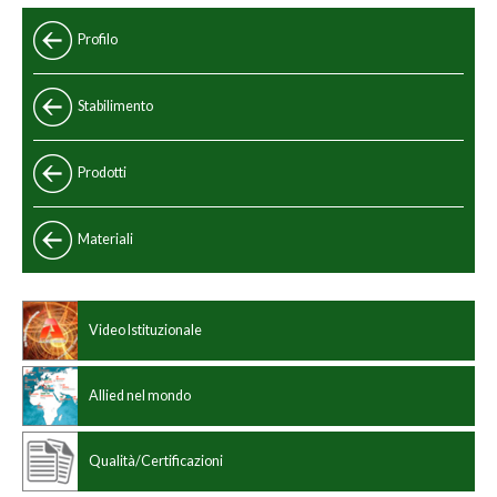
Profilo
Stabilimento
Prodotti
Standard
Materiali
Speciali
Standard cinese
Programma di produzione
Video Istituzionale
Standard internazionale
Dimensioni
Allied nel mondo
Qualità/Certificazioni